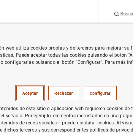
Buscar
uación
Punto de Información
Publicaciones
ión web utiliza cookies propias y de terceros para mejorar su
vestigación
Boletín Económico
Julio-Agosto 2008
ísticas. Puede aceptar todas las cookies pulsando el botón "
 o configurarlas pulsando el botón "Configurar". Para más in
osto 2008
Aceptar
Rechazar
Configurar
enidos de este sitio o aplicación web requieren cookies de 
rie: Boletín Económico.
 el servicio. Por ejemplo, elementos incrustados en una pág
tenidos de redes sociales— pueden instalar cookies. Al visua
tor: Banco de España
e dichos terceros y sus correspondientes políticas de privaci