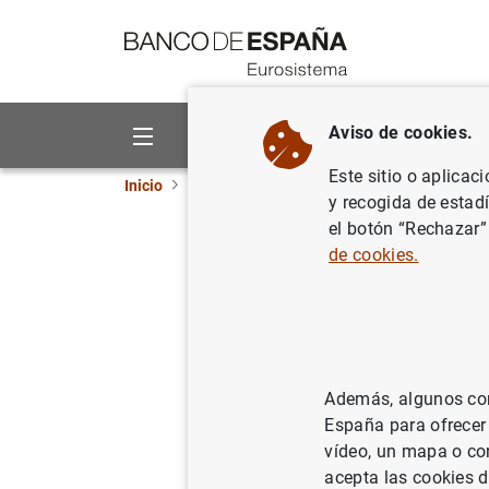
Ir a contenido
Aviso de cookies.
Sobre el Banco
Áreas de act
Este sitio o aplicac
Inicio
Publicaciones
Análisis económico e in
y recogida de estad
el botón “Rechazar”
Julio-Ag
de cookies.
23/01/2009
Además, algunos cont
Se
España para ofrecer
vídeo, un mapa o con
Au
acepta las cookies d