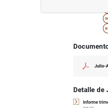
T
I
S
Documento
Julio-
Detalle de
Informe trim