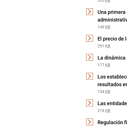
535
KB
Una primera 
administrati
149
KB
El precio de 
251
KB
La dinámica 
177
KB
Los estableci
resultados e
154
KB
Las entidade
218
KB
Regulación f