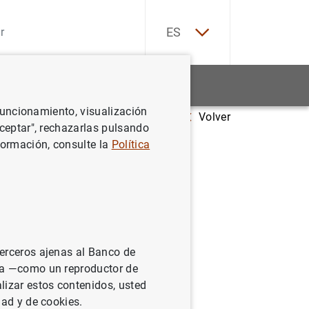
EN
ES
Estadísticas
Noticias y eventos
 funcionamiento, visualización
Volver
Aceptar", rechazarlas pulsando
formación, consulte la
Política
terceros ajenas al Banco de
ina —como un reproductor de
lizar estos contenidos, usted
dad y de cookies.