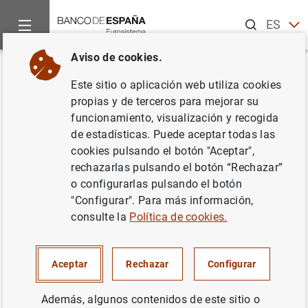
Buscar
ES
EN
Aviso de cookies.
Inicio
Publicaciones
Análisis económico e investigación
B
Volver
Este sitio o aplicación web utiliza cookies
Febrero 2000
propias y de terceros para mejorar su
funcionamiento, visualización y recogida
01/02/2000
de estadísticas. Puede aceptar todas las
cookies pulsando el botón "Aceptar",
rechazarlas pulsando el botón “Rechazar”
o configurarlas pulsando el botón
"Configurar". Para más información,
Serie: Boletín Económico.
consulte la
Política de cookies.
Autor: Banco de España
Aceptar
Rechazar
Configurar
Además, algunos contenidos de este sitio o