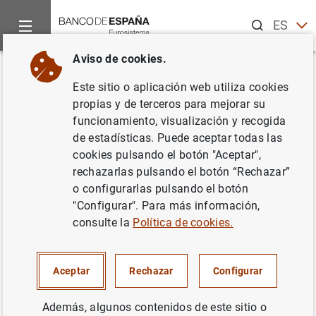
Buscar
ES
EN
Aviso de cookies.
Inicio
Publicaciones
Análisis económico e investigación
B
Volver
Este sitio o aplicación web utiliza cookies
2023/T1 Artículo 06. Evolución
propias y de terceros para mejorar su
funcionamiento, visualización y recogida
económica reciente de las
de estadísticas. Puede aceptar todas las
pymes españolas y de su
cookies pulsando el botón "Aceptar",
rechazarlas pulsando el botón “Rechazar”
acceso a la financiación externa
o configurarlas pulsando el botón
de acuerdo con la encuesta
"Configurar". Para más información,
consulte la
Política de cookies.
semestral del BCE
05/01/2023
Aceptar
Rechazar
Configurar
Además, algunos contenidos de este sitio o