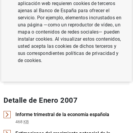
aplicación web requieren cookies de terceros
ajenas al Banco de España para ofrecer el
INSTITUCIONES FINANCIERAS, BANCOS
servicio. Por ejemplo, elementos incrustados en
INVERSIÓN EMPRESARIAL
una página —como un reproductor de vídeo, un
mapa o contenidos de redes sociales— pueden
instalar cookies. Al visualizar estos contenidos,
Documento completo
usted acepta las cookies de dichos terceros y
sus correspondientes políticas de privacidad y
de cookies.
Enero 2007 (1
MB
)
Detalle de Enero 2007
Informe trimestral de la economía española
468
KB