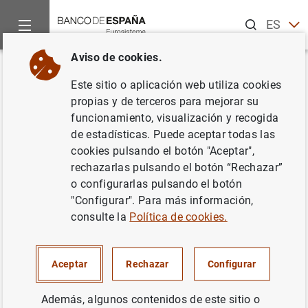
Buscar
ES
EN
Aviso de cookies.
Inicio
Publicaciones
Análisis económico e investigación
B
Volver
Este sitio o aplicación web utiliza cookies
Enero 2007
propias y de terceros para mejorar su
funcionamiento, visualización y recogida
01/01/2007
de estadísticas. Puede aceptar todas las
cookies pulsando el botón "Aceptar",
rechazarlas pulsando el botón “Rechazar”
o configurarlas pulsando el botón
"Configurar". Para más información,
Serie: Boletín Económico.
consulte la
Política de cookies.
Autor: Banco de España
Aceptar
Rechazar
Configurar
TIPOS DE CAMBIO
Además, algunos contenidos de este sitio o
CRECIMIENTO ECONÓMICO Y CONVERGENCIA