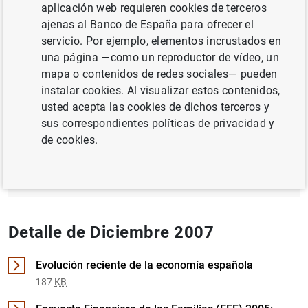
aplicación web requieren cookies de terceros
ajenas al Banco de España para ofrecer el
INSTITUCIONES FINANCIERAS, BANCOS
servicio. Por ejemplo, elementos incrustados en
SITUACIÓN ECONÓMICA
una página —como un reproductor de vídeo, un
mapa o contenidos de redes sociales— pueden
instalar cookies. Al visualizar estos contenidos,
Documento completo
usted acepta las cookies de dichos terceros y
sus correspondientes políticas de privacidad y
de cookies.
Diciembre 2007 (1
MB
)
Detalle de Diciembre 2007
Evolución reciente de la economía española
187
KB