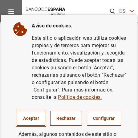
Buscar
ES
EN
Aviso de cookies.
Inicio
Publicaciones
Análisis económico e investigación
B
Volver
Este sitio o aplicación web utiliza cookies
Diciembre 2007
propias y de terceros para mejorar su
funcionamiento, visualización y recogida
01/12/2007
de estadísticas. Puede aceptar todas las
cookies pulsando el botón "Aceptar",
rechazarlas pulsando el botón “Rechazar”
o configurarlas pulsando el botón
"Configurar". Para más información,
Serie: Boletín Económico.
consulte la
Política de cookies.
Autor: Banco de España
Aceptar
Rechazar
Configurar
TIPOS DE CAMBIO
Además, algunos contenidos de este sitio o
FINANZAS DE LOS HOGARES