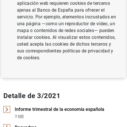
aplicación web requieren cookies de terceros
ajenas al Banco de España para ofrecer el
POLÍTICA MONETARIA
servicio. Por ejemplo, elementos incrustados en
CRECIMIENTO ECONÓMICO Y CONVERGENCIA
una página —como un reproductor de vídeo, un
mapa o contenidos de redes sociales— pueden
instalar cookies. Al visualizar estos contenidos,
Documento completo
usted acepta las cookies de dichos terceros y
sus correspondientes políticas de privacidad y
de cookies.
3/2021 (4
MB
)
Detalle de 3/2021
Informe trimestral de la economía española
3
MB