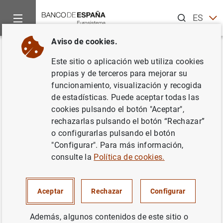
Buscar
ES
EN
Aviso de cookies.
Inicio
Publicaciones
Análisis económico e investigación
B
Volver
Este sitio o aplicación web utiliza cookies
3/2021
propias y de terceros para mejorar su
funcionamiento, visualización y recogida
21/09/2021
de estadísticas. Puede aceptar todas las
cookies pulsando el botón "Aceptar",
rechazarlas pulsando el botón “Rechazar”
o configurarlas pulsando el botón
"Configurar". Para más información,
Serie: Boletín Económico.
consulte la
Política de cookies.
Autor: Banco de España
Aceptar
Rechazar
Configurar
PROYECCIONES MACROECONÓMICAS
Además, algunos contenidos de este sitio o
SITUACIÓN ECONÓMICA