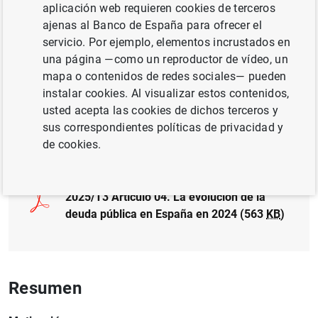
aplicación web requieren cookies de terceros
ajenas al Banco de España para ofrecer el
ESPAÑA
servicio. Por ejemplo, elementos incrustados en
una página —como un reproductor de vídeo, un
DEUDA PÚBLICA
mapa o contenidos de redes sociales— pueden
instalar cookies. Al visualizar estos contenidos,
ADMINISTRACIONES PÚBLICAS
usted acepta las cookies de dichos terceros y
sus correspondientes políticas de privacidad y
Documento completo
de cookies.
2025/T3 Artículo 04. La evolución de la
deuda pública en España en 2024 (563
KB
)
Resumen