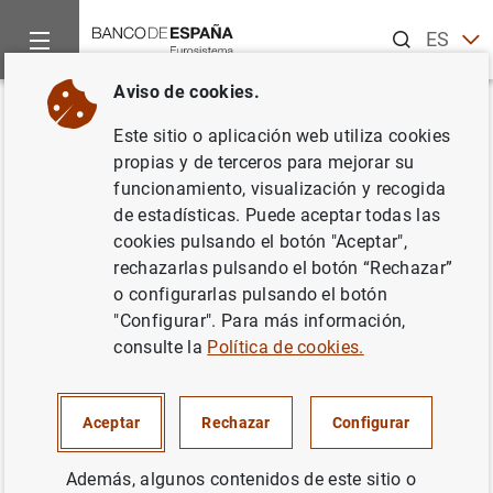
Buscar
ES
EN
Aviso de cookies.
Inicio
Publicaciones
Análisis económico e investigación
B
Volver
Este sitio o aplicación web utiliza cookies
2025/T3 Artículo 04. La
propias y de terceros para mejorar su
funcionamiento, visualización y recogida
evolución de la deuda pública
de estadísticas. Puede aceptar todas las
en España en 2024
cookies pulsando el botón "Aceptar",
rechazarlas pulsando el botón “Rechazar”
21/07/2025
o configurarlas pulsando el botón
"Configurar". Para más información,
consulte la
Política de cookies.
Serie: Boletín Económico.
Aceptar
Rechazar
Configurar
Autor: Javier Arribas-Vela , Blanca García-
Además, algunos contenidos de este sitio o
Moral y M.ª Isabel Laporta-Corbera