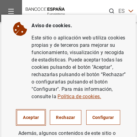
Buscar
ES
EN
Aviso de cookies.
Inicio
Publicaciones
Análisis económico e investigación
B
Volver
Este sitio o aplicación web utiliza cookies
2023/T3 Artículo 11. La
propias y de terceros para mejorar su
funcionamiento, visualización y recogida
traslación del aumento de los
de estadísticas. Puede aceptar todas las
costes de producción a los
cookies pulsando el botón "Aceptar",
rechazarlas pulsando el botón “Rechazar”
precios de venta de las
o configurarlas pulsando el botón
empresas no financieras en
"Configurar". Para más información,
consulte la
Política de cookies.
2022
28/08/2023
Aceptar
Rechazar
Configurar
Además, algunos contenidos de este sitio o