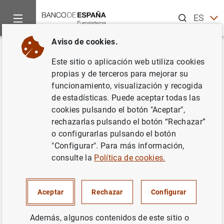
Buscar
ES
EN
Aviso de cookies.
Inicio
Publicaciones
Análisis económico e investigación
B
Volver
Este sitio o aplicación web utiliza cookies
2023/T1 Artículo 14. Un análisis
propias y de terceros para mejorar su
funcionamiento, visualización y recogida
de la evolución de las horas
de estadísticas. Puede aceptar todas las
trabajadas por ocupado en
cookies pulsando el botón "Aceptar",
rechazarlas pulsando el botón “Rechazar”
España: desarrollos
o configurarlas pulsando el botón
tendenciales y evolución
"Configurar". Para más información,
consulte la
Política de cookies.
reciente
20/02/2023
Aceptar
Rechazar
Configurar
Además, algunos contenidos de este sitio o