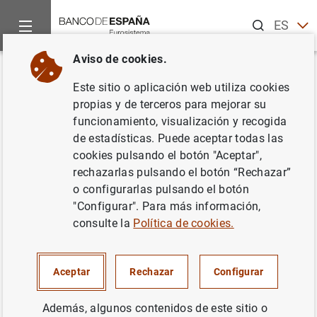
Buscar
ES
EN
Aviso de cookies.
Inicio
Noticias y eventos
Recursos informativos
Vídeos
Volver
Este sitio o aplicación web utiliza cookies
Supervisión de los bancos para
propias y de terceros para mejorar su
funcionamiento, visualización y recogida
la protección de los clientes.
de estadísticas. Puede aceptar todas las
Memoria de Supervisión 2022
cookies pulsando el botón "Aceptar",
rechazarlas pulsando el botón “Rechazar”
o configurarlas pulsando el botón
28/03/2023
"Configurar". Para más información,
consulte la
Política de cookies.
¿Qué papel tiene el Banco de España en la protección de
los clientes bancarios? La Memoria de Supervisión 2022
Aceptar
Rechazar
Configurar
contiene información sobre las visitas realizadas por sus
inspectores a las oficinas de los bancos en España.
Además, algunos contenidos de este sitio o