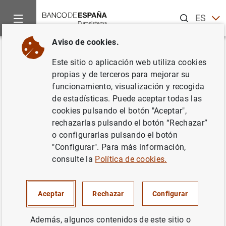
Buscar
ES
EN
Aviso de cookies.
Inicio
Noticias y eventos
Recursos informativos
Vídeos
Volver
Este sitio o aplicación web utiliza cookies
Descubriendo el Informe Anual
propias y de terceros para mejorar su
funcionamiento, visualización y recogida
de estadísticas. Puede aceptar todas las
09/05/2023
cookies pulsando el botón "Aceptar",
rechazarlas pulsando el botón “Rechazar”
o configurarlas pulsando el botón
En una visita al Banco de España, unos alumnos del IES
"Configurar". Para más información,
Jaime II de Alicante descubren por casualidad el nuevo
consulte la
Política de cookies.
Informe Anual. Este documento explica la evolución
económica y financiera del último año y es el análisis
más completo del Banco de España sobre lo que pasa en
Aceptar
Rechazar
Configurar
la economía española.
Además, algunos contenidos de este sitio o