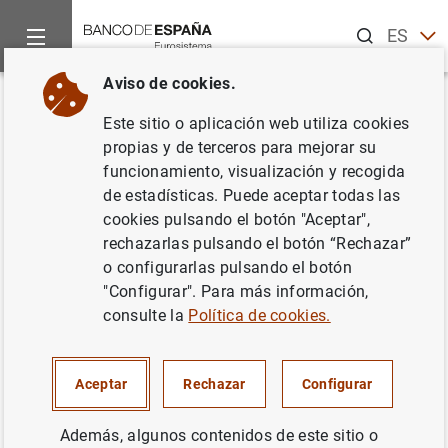
Buscar
ES
EN
Aviso de cookies.
Inicio
Noticias y eventos
Recursos informativos
Vídeos
Volver
Este sitio o aplicación web utiliza cookies
12ª edición del Concurso
propias y de terceros para mejorar su
funcionamiento, visualización y recogida
Generación €uro
de estadísticas. Puede aceptar todas las
cookies pulsando el botón "Aceptar",
18/04/2023
rechazarlas pulsando el botón “Rechazar”
o configurarlas pulsando el botón
"Configurar". Para más información,
consulte la
Política de cookies.
El equipo de estudiantes del IES Pino Montano (Sevilla)
es el ganador de la 12ª edición del Concurso Generación
€uro. Los alumnos del Colegio Viaró Global School, de
Aceptar
Rechazar
Configurar
San Cugat del Vallès (Barcelona), y del IES Cabo de la
Huerta, de Alicante, han sido elegidos primer y segundo
Además, algunos contenidos de este sitio o
finalistas, respectivamente.