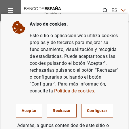
Buscar
ES
EN
Aviso de cookies.
Inicio
Noticias y eventos
Recursos informativos
CV direcc
Volver
Este sitio o aplicación web utiliza cookies
Carlos Thomas
propias y de terceros para mejorar su
funcionamiento, visualización y recogida
de estadísticas. Puede aceptar todas las
cookies pulsando el botón "Aceptar",
rechazarlas pulsando el botón “Rechazar”
o configurarlas pulsando el botón
"Configurar". Para más información,
consulte la
Política de cookies.
Aceptar
Rechazar
Configurar
Además, algunos contenidos de este sitio o