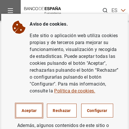
Buscar
ES
EN
Aviso de cookies.
Inicio
Noticias y eventos
Otros temas de interés
Reestruct
Volver
Este sitio o aplicación web utiliza cookies
Nota de Sareb: Sareb completa
propias y de terceros para mejorar su
funcionamiento, visualización y recogida
sus recursos propios con la
de estadísticas. Puede aceptar todas las
suscripción de la segunda
cookies pulsando el botón "Aceptar",
rechazarlas pulsando el botón “Rechazar”
emisión de deuda subordinada
o configurarlas pulsando el botón
"Configurar". Para más información,
26/02/2013
consulte la
Política de cookies.
Aceptar
Rechazar
Configurar
Nota de Sareb: Sareb completa sus
Además, algunos contenidos de este sitio o
recursos propios con la suscripción de la