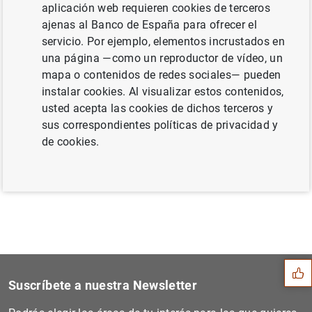
aplicación web requieren cookies de terceros
segunda emisión de deuda subordinada (87
ajenas al Banco de España para ofrecer el
KB
)
servicio. Por ejemplo, elementos incrustados en
una página —como un reproductor de vídeo, un
mapa o contenidos de redes sociales— pueden
instalar cookies. Al visualizar estos contenidos,
Siguiente
usted acepta las cookies de dichos terceros y
Nota de Sareb: Sareb adjudi...
sus correspondientes políticas de privacidad y
de cookies.
Anterior
Nota de Sareb: Sareb culmin...
Sugerencia
Suscríbete a nuestra Newsletter