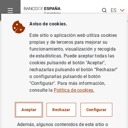
Buscar
ES
EN
Aviso de cookies.
Inicio
Noticias y eventos
Otros temas de interés
Reestruct
Volver
Este sitio o aplicación web utiliza cookies
Nota de prensa del FROB:
propias y de terceros para mejorar su
funcionamiento, visualización y recogida
Decisiones sobre Banco Gallego
de estadísticas. Puede aceptar todas las
cookies pulsando el botón "Aceptar",
24/01/2013
rechazarlas pulsando el botón “Rechazar”
o configurarlas pulsando el botón
"Configurar". Para más información,
consulte la
Política de cookies.
Nota de prensa del FROB: Decisiones sobre
Banco Gallego (72
KB
)
Aceptar
Rechazar
Configurar
Además, algunos contenidos de este sitio o