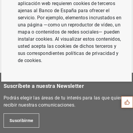
aplicación web requieren cookies de terceros
Siguiente
ajenas al Banco de España para ofrecer el
El FROB instrumenta la reca...
servicio. Por ejemplo, elementos incrustados en
una página —como un reproductor de vídeo, un
mapa o contenidos de redes sociales— pueden
Anterior
instalar cookies. Al visualizar estos contenidos,
Nota del FROB sobre la dete...
usted acepta las cookies de dichos terceros y
sus correspondientes políticas de privacidad y
de cookies.
Sugerencia
Suscríbete a nuestra Newsletter
Podrás elegir las áreas de tu interés para las que quieres
recibir nuestras comunicaciones.
Suscribirme