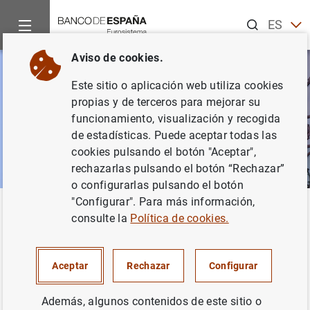
Buscar
ES
EN
Aviso de cookies.
Este sitio o aplicación web utiliza cookies
propias y de terceros para mejorar su
funcionamiento, visualización y recogida
de estadísticas. Puede aceptar todas las
cookies pulsando el botón "Aceptar",
rechazarlas pulsando el botón “Rechazar”
o configurarlas pulsando el botón
"Configurar". Para más información,
Inicio
Noticias y eventos
Otros temas de interés
Reestruct
Volver
consulte la
Política de cookies.
Reestructuración y
recapitalización
Aceptar
Rechazar
Configurar
Además, algunos contenidos de este sitio o