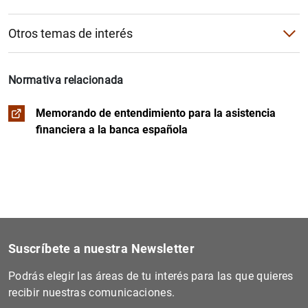
Conferencias
Vídeos
Otras
Otros temas de interés
Premio de Economía Rey de España
Fotografías
Reestructuración del sector financiero
Progreso
CV dirección del Banco
Normativa relacionada
Pruebas de resistencia al sector bancario europeo
Segregación de activos problemáticos
Memorando de entendimiento para la asistencia
Euro Digital
financiera a la banca española
Reestructuración y recapitalización
Evaluación independiente del sector bancario español
Marco regulatorio
Plan europeo de recapitalización bancaria (2011-2012)
Suscríbete a nuestra Newsletter
Podrás elegir las áreas de tu interés para las que quieres
recibir nuestras comunicaciones.