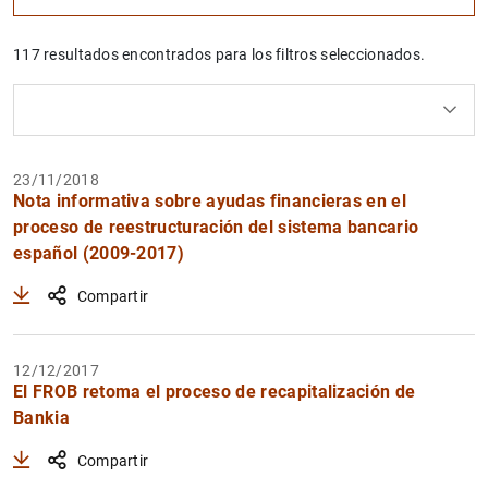
117 resultados encontrados para los filtros seleccionados.
Borrar filtros
Uso del calendario: utiliza los cursores para desplazar
Uso del calendario: utiliza los cursores para desplazar
¿Qué buscas?
Tema
Desde
Hasta
23/11/2018
Nota informativa sobre ayudas financieras en el
Filtrar
proceso de reestructuración del sistema bancario
español (2009-2017)
Compartir
12/12/2017
El FROB retoma el proceso de recapitalización de
Bankia
Compartir