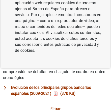
aplicación web requieren cookies de terceros
Esta sección incluye documentación relativa a las
ajenas al Banco de España para ofrecer el
iniciativas de reestructuración emprendidas desde 2011 y
servicio. Por ejemplo, elementos incrustados en
a la actuación del Fondo para la Reestructuración
una página —como un reproductor de vídeo, un
Ordenada Bancaria del sector, conocido como FROB. Este
mapa o contenidos de redes sociales— pueden
organismo fue creado en junio de 2009 para impulsar los
instalar cookies. Al visualizar estos contenidos,
procesos de reestructuración de las entidades bancarias
usted acepta las cookies de dichos terceros y
y reforzar la estabilidad del sistema financiero.
sus correspondientes políticas de privacidad y
de cookies.
Desde 2009, el sector bancario español ha
experimentado numerosos procesos de integración que
han reconfigurado su estructura; para facilitar su
comprensión se detallan en el siguiente cuadro en orden
cronológico:
Evolución de los principales grupos bancarios
españoles (2009-2021)
(370
KB
)
Filtrar