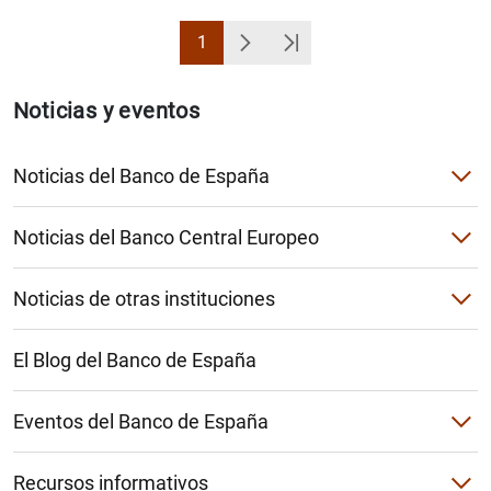
1
Página
Siguiente
Última Página
Noticias y eventos
Noticias del Banco de España
Notas de prensa del Banco de España
Noticias del Banco Central Europeo
Intervenciones públicas
Notas de prensa del Banco Central Europeo
Noticias de otras instituciones
Artículos y entrevistas
Decisiones de política monetaria
Mecanismo Único de Resolución (MUR)
El Blog del Banco de España
Reseñas de política monetaria
Junta Europea de Riesgo Sistémico (JERS)
Otras decisiones del Consejo de Gobierno
Eventos del Banco de España
Comité de Supervisión Bancaria de Basilea (BCBS)
Agenda del Banco de España
Mecanismo Único de Supervisión
Autoridad Bancaria Europea (EBA)
Recursos informativos