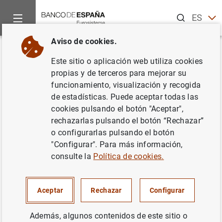
Buscar
ES
EN
Aviso de cookies.
Inicio
Noticias y eventos
Otros temas de interés
Reestruct
Volver
Este sitio o aplicación web utiliza cookies
Spain. Financial sector reform:
propias y de terceros para mejorar su
funcionamiento, visualización y recogida
IMF Second progress report
de estadísticas. Puede aceptar todas las
cookies pulsando el botón "Aceptar",
05/03/2013
rechazarlas pulsando el botón “Rechazar”
o configurarlas pulsando el botón
"Configurar". Para más información,
consulte la
Política de cookies.
Spain. Financial sector reform: IMF Second
progress report (1
MB
)
Aceptar
Rechazar
Configurar
Además, algunos contenidos de este sitio o