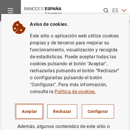
Buscar
ES
EN
Aviso de cookies.
Inicio
Noticias y eventos
Otros temas de interés
Pruebas d
Volver
Este sitio o aplicación web utiliza cookies
EBA publishes common
propias y de terceros para mejorar su
funcionamiento, visualización y recogida
methodology and scenario for
de estadísticas. Puede aceptar todas las
2014 EU-banks stress test
cookies pulsando el botón "Aceptar",
rechazarlas pulsando el botón “Rechazar”
o configurarlas pulsando el botón
29/04/2014
"Configurar". Para más información,
consulte la
Política de cookies.
Press release (524
KB
)
Aceptar
Rechazar
Configurar
Además, algunos contenidos de este sitio o