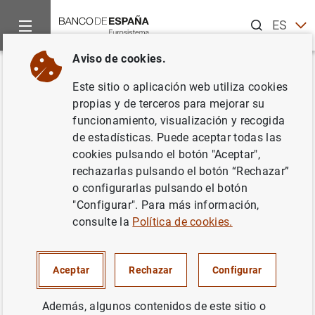
Buscar
ES
EN
Aviso de cookies.
Inicio
Noticias y eventos
Noticias de otras instituciones
L
Volver
Este sitio o aplicación web utiliza cookies
La Junta General de la Junta
propias y de terceros para mejorar su
funcionamiento, visualización y recogida
Europea de Riesgo Sistémico
de estadísticas. Puede aceptar todas las
celebró su 53ª reunión ordinaria
cookies pulsando el botón "Aceptar",
rechazarlas pulsando el botón “Rechazar”
el 21 de marzo de 2024
o configurarlas pulsando el botón
"Configurar". Para más información,
28/03/2024
consulte la
Política de cookies.
ESTABILIDAD FINANCIERA
Aceptar
Rechazar
Configurar
Además, algunos contenidos de este sitio o