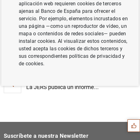
aplicación web requieren cookies de terceros
La Junta General de la Junta Europea de
ajenas al Banco de España para ofrecer el
Riesgo Sistémico celebró su 53ª reunión
servicio. Por ejemplo, elementos incrustados en
ordinaria el 21 de marzo de 2024 (420
KB
)
una página —como un reproductor de vídeo, un
mapa o contenidos de redes sociales— pueden
instalar cookies. Al visualizar estos contenidos,
usted acepta las cookies de dichos terceros y
Siguiente
sus correspondientes políticas de privacidad y
Basel Committee consults on...
de cookies.
Anterior
La JERS publica un informe...
Sugerencia
Suscríbete a nuestra Newsletter