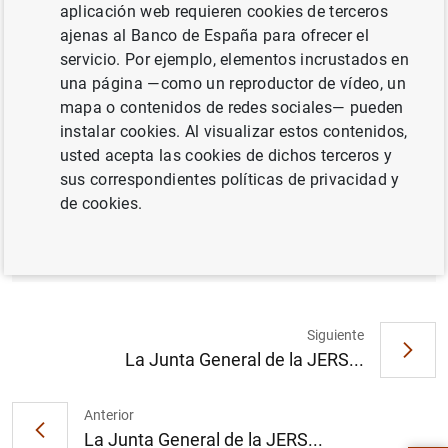
aplicación web requieren cookies de terceros
SISTEMA MONETARIO Y FINANCIERO
ajenas al Banco de España para ofrecer el
servicio. Por ejemplo, elementos incrustados en
una página —como un reproductor de vídeo, un
mapa o contenidos de redes sociales— pueden
instalar cookies. Al visualizar estos contenidos,
La Junta General de la JERS adopta el
usted acepta las cookies de dichos terceros y
primer conjunto de medidas para hacer
sus correspondientes políticas de privacidad y
frente a la emergencia del coronavirus en
de cookies.
su reunión extraordinaria del 6 de mayo de
2020 (269
KB
)
Siguiente
La Junta General de la JERS...
Sugerencia
Anterior
La Junta General de la JERS...