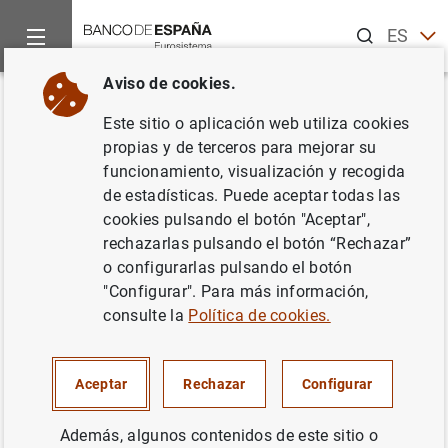
Buscar
ES
EN
Aviso de cookies.
Inicio
Noticias y eventos
Noticias de otras instituciones
J
Volver
Este sitio o aplicación web utiliza cookies
La Junta General de la JERS
propias y de terceros para mejorar su
funcionamiento, visualización y recogida
adopta el primer conjunto de
de estadísticas. Puede aceptar todas las
medidas para hacer frente a la
cookies pulsando el botón "Aceptar",
rechazarlas pulsando el botón “Rechazar”
emergencia del coronavirus en
o configurarlas pulsando el botón
su reunión extraordinaria del 6
"Configurar". Para más información,
consulte la
Política de cookies.
de mayo de 2020
14/05/2020
Aceptar
Rechazar
Configurar
SUPERVISIÓN PRUDENCIAL, MUS
Además, algunos contenidos de este sitio o