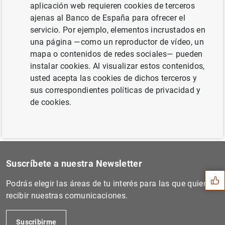
aplicación web requieren cookies de terceros
ajenas al Banco de España para ofrecer el
servicio. Por ejemplo, elementos incrustados en
Siguiente
una página —como un reproductor de vídeo, un
Informe Anual 2013 de la Ju...
mapa o contenidos de redes sociales— pueden
instalar cookies. Al visualizar estos contenidos,
Anterior
usted acepta las cookies de dichos terceros y
Informe Anual 2015 de la Ju...
sus correspondientes políticas de privacidad y
de cookies.
Sugerencia
Suscríbete a nuestra Newsletter
Podrás elegir las áreas de tu interés para las que quieres
recibir nuestras comunicaciones.
Suscribirme