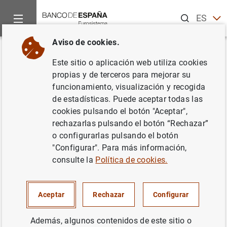
Buscar
ES
EN
Aviso de cookies.
Inicio
Noticias y eventos
Noticias de otras instituciones
J
Volver
Este sitio o aplicación web utiliza cookies
Informe Anual 2014 de la Junta
propias y de terceros para mejorar su
funcionamiento, visualización y recogida
Europea de Riesgo Sistémico
de estadísticas. Puede aceptar todas las
(JERS)
cookies pulsando el botón "Aceptar",
rechazarlas pulsando el botón “Rechazar”
o configurarlas pulsando el botón
20/07/2015
"Configurar". Para más información,
consulte la
Política de cookies.
Informe Anual 2014 de la Junta Europea de
Aceptar
Rechazar
Configurar
Riesgo Sistémico (JERS) (848
KB
)
Además, algunos contenidos de este sitio o