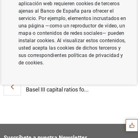
aplicación web requieren cookies de terceros
Press release:
ajenas al Banco de España para ofrecer el
servicio. Por ejemplo, elementos incrustados en
Governors and Heads of Supervision endorse global bank
una página —como un reproductor de vídeo, un
prudential standard for cryptoassets and work
mapa o contenidos de redes sociales— pueden
programme of Basel Committee
instalar cookies. Al visualizar estos contenidos,
usted acepta las cookies de dichos terceros y
sus correspondientes políticas de privacidad y
Siguiente
de cookies.
Basel Committee evaluation...
Anterior
Basel III capital ratios fo...
Sugerencia
Suscríbete a nuestra Newsletter