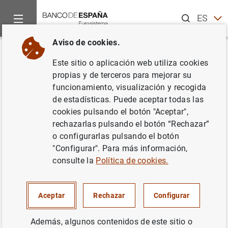
Buscar
ES
EN
Aviso de cookies.
Inicio
Noticias y eventos
Noticias de otras instituciones
C
Volver
Este sitio o aplicación web utiliza cookies
Governors and Heads of
propias y de terceros para mejorar su
funcionamiento, visualización y recogida
Supervision endorse global
de estadísticas. Puede aceptar todas las
bank prudential standard for
cookies pulsando el botón "Aceptar",
rechazarlas pulsando el botón “Rechazar”
cryptoassets and work
o configurarlas pulsando el botón
programme of Basel Committee
"Configurar". Para más información,
consulte la
Política de cookies.
16/12/2022
Aceptar
Rechazar
Configurar
SUPERVISIÓN PRUDENCIAL, MUS
Además, algunos contenidos de este sitio o