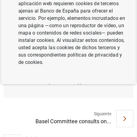
cryptoassets.
aplicación web requieren cookies de terceros
ajenas al Banco de España para ofrecer el
Adjustments tighten the criteria for stablecoins to
servicio. Por ejemplo, elementos incrustados en
receive a preferential regulatory treatment.
una página —como un reproductor de vídeo, un
mapa o contenidos de redes sociales— pueden
Comments on the proposed adjustments requested
instalar cookies. Al visualizar estos contenidos,
by 28 March 2024.
usted acepta las cookies de dichos terceros y
sus correspondientes políticas de privacidad y
de cookies.
Basel Committee consults on targeted
adjustments to tighten its standard on
banks' exposures to cryptoassets
Siguiente
Basel Committee consults on...
Sugerencia