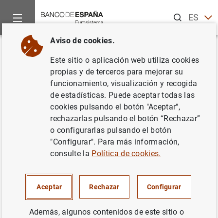
Buscar
ES
EN
Aviso de cookies.
Inicio
Noticias y eventos
Noticias de otras instituciones
C
Volver
Este sitio o aplicación web utiliza cookies
Basel Committee consults on
propias y de terceros para mejorar su
funcionamiento, visualización y recogida
targeted adjustments to tighten
de estadísticas. Puede aceptar todas las
its standard on banks'
cookies pulsando el botón "Aceptar",
rechazarlas pulsando el botón “Rechazar”
exposures to cryptoassets
o configurarlas pulsando el botón
"Configurar". Para más información,
14/12/2023
consulte la
Política de cookies.
Aceptar
Rechazar
Configurar
Basel Committee publishes consultation on targeted
adjustment to its standard on banks' exposures to
Además, algunos contenidos de este sitio o