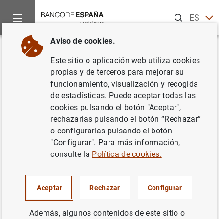
Buscar
ES
EN
Aviso de cookies.
Inicio
Noticias y eventos
Eventos del Banco de España
Co
Volver
Este sitio o aplicación web utiliza cookies
Agenda: Workshop Programa
propias y de terceros para mejorar su
funcionamiento, visualización y recogida
Banco de España-Excelencia en
de estadísticas. Puede aceptar todas las
Educación e Investigación en
cookies pulsando el botón "Aceptar",
rechazarlas pulsando el botón “Rechazar”
Economía Monetaria, Financiera
o configurarlas pulsando el botón
y Bancaria 2016-2018
"Configurar". Para más información,
consulte la
Política de cookies.
Aceptar
Rechazar
Configurar
A finales del año 2015 el Banco de España decidió
promover la convocatoria de un programa de ayudas a la
Además, algunos contenidos de este sitio o
investigación en macroeconomía, economía monetaria,