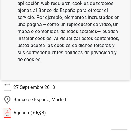
aplicación web requieren cookies de terceros
financiera y bancaria. Este programa, de carácter
ajenas al Banco de España para ofrecer el
plurianual, seleccionó distintos convenios de
servicio. Por ejemplo, elementos incrustados en
colaboración entre el Banco de España y universidades y
una página —como un reproductor de vídeo, un
centros de investigación, para desarrollar actividades
mapa o contenidos de redes sociales— pueden
investigadoras relacionadas con temas económicos y
instalar cookies. Al visualizar estos contenidos,
financieros de interés para un banco central. Una vez
usted acepta las cookies de dichos terceros y
finalizados los convenios, en este workshop se
sus correspondientes políticas de privacidad y
presentarán y evaluarán los trabajos desarrollados
de cookies.
dentro del marco del programa.
Información
27 Septiembre 2018
Banco de España, Madrid
Agenda ( 66
KB
)