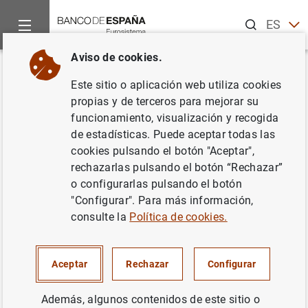
Buscar
ES
EN
Aviso de cookies.
Inicio
Noticias y eventos
Eventos del Banco de España
Ag
Volver
Este sitio o aplicación web utiliza cookies
Soledad Núñez. VII Cursos
propias y de terceros para mejorar su
funcionamiento, visualización y recogida
Europeos de Verano
de estadísticas. Puede aceptar todas las
cookies pulsando el botón "Aceptar",
rechazarlas pulsando el botón “Rechazar”
o configurarlas pulsando el botón
9:30
"Configurar". Para más información,
Evento presencial
consulte la
Política de cookies.
Chalet de Izu (Colegio Oficial de Médicos de Navarra)
Av. de la Baja Navarra, 47
Pamplona
Aceptar
Rechazar
Configurar
Además, algunos contenidos de este sitio o