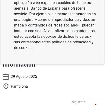
aplicación web requieren cookies de terceros
La subgobernadora, Soledad Núñez, intervendrá en la
ajenas al Banco de España para ofrecer el
mesa redonda “Cómo conseguir una mayor
servicio. Por ejemplo, elementos incrustados en
competitividad para Europa”, en los VII Cursos Europeos
una página —como un reproductor de vídeo, un
de Verano.
mapa o contenidos de redes sociales— pueden
instalar cookies. Al visualizar estos contenidos,
Información
usted acepta las cookies de dichos terceros y
sus correspondientes políticas de privacidad y
de cookies.
Información
29 Agosto 2025
Pamplona
Siguiente