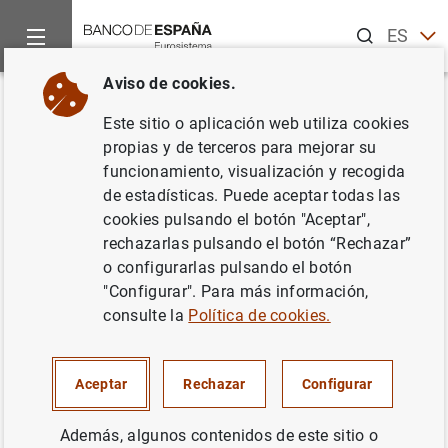
Buscar
ES
EN
Aviso de cookies.
Inicio
Noticias y eventos
Eventos del Banco de España
Ag
Volver
Este sitio o aplicación web utiliza cookies
Soledad Núñez. Revista Papeles
propias y de terceros para mejorar su
funcionamiento, visualización y recogida
de Economía Española “Nuevos
de estadísticas. Puede aceptar todas las
desafíos del sector bancario”
cookies pulsando el botón "Aceptar",
rechazarlas pulsando el botón “Rechazar”
o configurarlas pulsando el botón
"Configurar". Para más información,
consulte la
Política de cookies.
10:00
Evento mixto (presencial con retransmisión en directo)
FUNCAS
Aceptar
Rechazar
Configurar
C/ Caballero de Gracia, 28
Madrid
Además, algunos contenidos de este sitio o