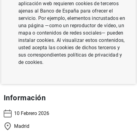
aplicación web requieren cookies de terceros
ajenas al Banco de España para ofrecer el
servicio. Por ejemplo, elementos incrustados en
La subgobernadora, Soledad Núñez, intervendrá en la
una página —como un reproductor de vídeo, un
presentación del núm. 186 de la revista Papeles de
mapa o contenidos de redes sociales— pueden
Economía Española “Nuevos desafíos del sector
instalar cookies. Al visualizar estos contenidos,
bancario”.
usted acepta las cookies de dichos terceros y
sus correspondientes políticas de privacidad y
Información y registro
de cookies.
Retransmisión en directo
Información
10 Febrero 2026
Madrid