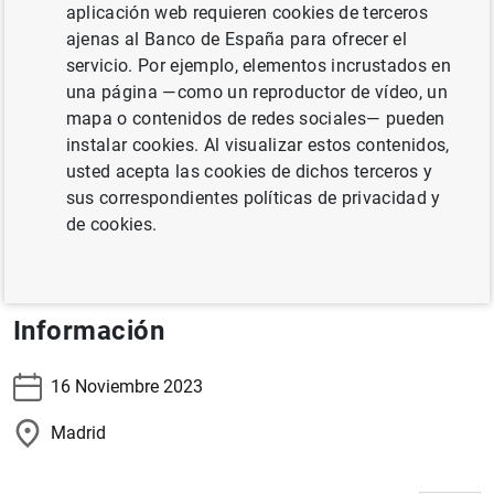
Madrid
aplicación web requieren cookies de terceros
ajenas al Banco de España para ofrecer el
servicio. Por ejemplo, elementos incrustados en
La subgobernadora, Margarita Delgado, recibe el Premio
una página —como un reproductor de vídeo, un
Tintero otorgado por la Asociación de Periodistas de
mapa o contenidos de redes sociales— pueden
Información Económica (APIE).
instalar cookies. Al visualizar estos contenidos,
usted acepta las cookies de dichos terceros y
Información
sus correspondientes políticas de privacidad y
de cookies.
Retransmisión en directo
Información
16 Noviembre 2023
Madrid