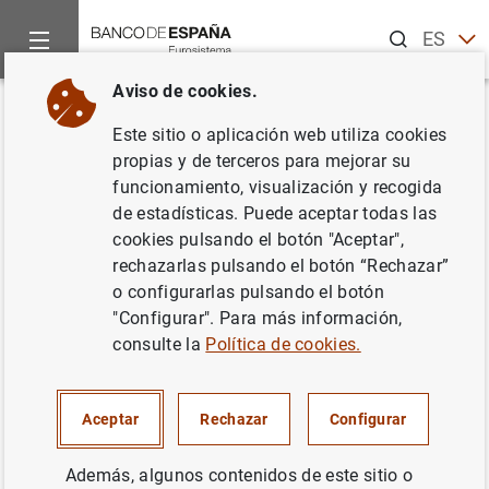
Buscar
ES
EN
Aviso de cookies.
Inicio
Noticias y eventos
Eventos del Banco de España
Ag
Volver
Este sitio o aplicación web utiliza cookies
Margarita Delgado. Premios
propias y de terceros para mejorar su
funcionamiento, visualización y recogida
Tintero y Secante. Asociación
de estadísticas. Puede aceptar todas las
de Periodistas de Información
cookies pulsando el botón "Aceptar",
rechazarlas pulsando el botón “Rechazar”
Económica
o configurarlas pulsando el botón
"Configurar". Para más información,
consulte la
Política de cookies.
19:45
Evento presencial
Aceptar
Rechazar
Configurar
CaixaForum
Paseo del Prado, 36
Además, algunos contenidos de este sitio o