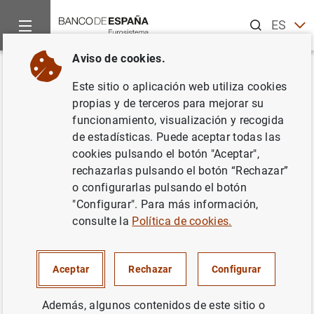
Buscar
ES
EN
Aviso de cookies.
Inicio
Noticias y eventos
Eventos del Banco de España
Ag
Volver
Este sitio o aplicación web utiliza cookies
José Luis Escrivá. Congreso de
propias y de terceros para mejorar su
funcionamiento, visualización y recogida
los Diputados
de estadísticas. Puede aceptar todas las
cookies pulsando el botón "Aceptar",
rechazarlas pulsando el botón “Rechazar”
o configurarlas pulsando el botón
16:00
"Configurar". Para más información,
Congreso de los Diputados
consulte la
Política de cookies.
Madrid
Aceptar
Rechazar
Configurar
El gobernador, José Luis Escrivá, comparece ante la
Comisión de Economía, Comercio y Transformación
Además, algunos contenidos de este sitio o