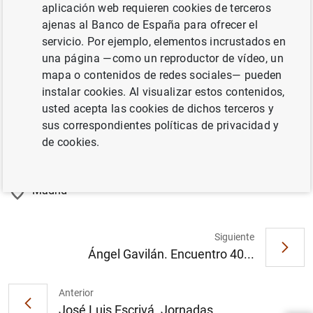
Digital del Congreso de los Diputados para informar
aplicación web requieren cookies de terceros
sobre las líneas generales de su mandato con motivo de
ajenas al Banco de España para ofrecer el
su reciente nombramiento.
servicio. Por ejemplo, elementos incrustados en
una página —como un reproductor de vídeo, un
mapa o contenidos de redes sociales— pueden
instalar cookies. Al visualizar estos contenidos,
Retransmisión en directo
usted acepta las cookies de dichos terceros y
Información
sus correspondientes políticas de privacidad y
de cookies.
21 Noviembre 2024
Madrid
Siguiente
Ángel Gavilán. Encuentro 40...
Sugerencia
Anterior
José Luis Escrivá. Jornadas...