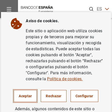
Buscar
ES
EN
Aviso de cookies.
Inicio
Noticias y eventos
Eventos del Banco de España
Ag
Volver
Este sitio o aplicación web utiliza cookies
Informe de Estabilidad
propias y de terceros para mejorar su
funcionamiento, visualización y recogida
Financiera (Otoño 2024)
de estadísticas. Puede aceptar todas las
cookies pulsando el botón "Aceptar",
rechazarlas pulsando el botón “Rechazar”
o configurarlas pulsando el botón
Publicación del
Informe de Estabilidad Financiera (Otoño
"Configurar". Para más información,
2024)
.
consulte la
Política de cookies.
El Informe de Estabilidad Financiera es una publicación
semestral, que analiza los riesgos del sistema financiero
Aceptar
Rechazar
Configurar
español, la rentabilidad y la solvencia de las entidades de
depósito españolas, tanto de forma retrospectiva como
Además, algunos contenidos de este sitio o
prospectiva. Asimismo, el informe presenta la política y