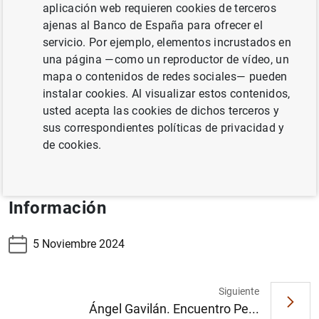
aplicación web requieren cookies de terceros
las medidas macroprudenciales del Banco de España.
ajenas al Banco de España para ofrecer el
Este informe se publicó como primer capítulo de la
servicio. Por ejemplo, elementos incrustados en
Revista de Estabilidad Financiera, entre noviembre de
una página —como un reproductor de vídeo, un
2002 y mayo de 2004 y pasó a ser una publicación
mapa o contenidos de redes sociales— pueden
independiente desde noviembre de 2004.
instalar cookies. Al visualizar estos contenidos,
usted acepta las cookies de dichos terceros y
sus correspondientes políticas de privacidad y
de cookies.
Informe de Estabilidad Financiera
*Fecha de publicación contemplada salvo imprevistos.
Información
5 Noviembre 2024
Siguiente
Ángel Gavilán. Encuentro Pe...