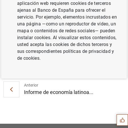
las entidades de crédito y sus contrapartidas
aplicación web requieren cookies de terceros
ajenas al Banco de España para ofrecer el
servicio. Por ejemplo, elementos incrustados en
una página —como un reproductor de vídeo, un
Información
mapa o contenidos de redes sociales— pueden
instalar cookies. Al visualizar estos contenidos,
14 Febrero 2024
usted acepta las cookies de dichos terceros y
sus correspondientes políticas de privacidad y
de cookies.
Siguiente
Pablo Hernández de Cos. VII...
Anterior
Informe de economía latinoa...
Sugerencia