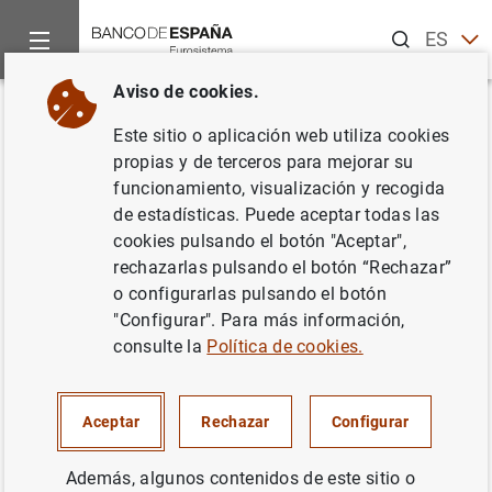
Buscar
ES
EN
Aviso de cookies.
Inicio
Noticias y eventos
Eventos del Banco de España
Ag
Volver
Este sitio o aplicación web utiliza cookies
Financiación del Eurosistema
propias y de terceros para mejorar su
funcionamiento, visualización y recogida
(enero de 2024)
de estadísticas. Puede aceptar todas las
cookies pulsando el botón "Aceptar",
rechazarlas pulsando el botón “Rechazar”
o configurarlas pulsando el botón
Datos mensuales de financiación del Eurosistema a
"Configurar". Para más información,
entidades de crédito que operan en España.
consulte la
Política de cookies.
Boletín Estadístico. Capítulo 1. Principales indicadores
económicos de la zona del euro
Aceptar
Rechazar
Configurar
Cuadro 1.99. Balance consolidado del Eurosistema (A)
y Balance del Banco de España (B). Préstamo neto a
Además, algunos contenidos de este sitio o