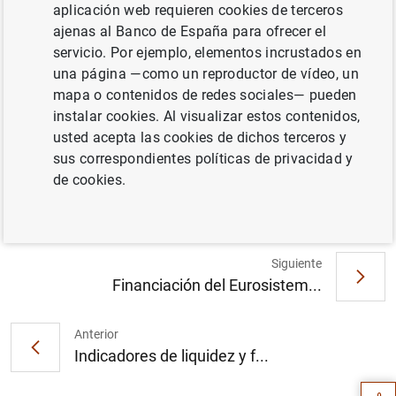
reconocidos, el estado total de cambios en el patrimonio
aplicación web requieren cookies de terceros
neto y el estado de flujos de efectivo.
ajenas al Banco de España para ofrecer el
servicio. Por ejemplo, elementos incrustados en
Estados financieros públicos primarios de las
una página —como un reproductor de vídeo, un
entidades de crédito
mapa o contenidos de redes sociales— pueden
instalar cookies. Al visualizar estos contenidos,
usted acepta las cookies de dichos terceros y
Información
sus correspondientes políticas de privacidad y
de cookies.
10 Diciembre 2024
Siguiente
Financiación del Eurosistem...
Sugerencia
Anterior
Indicadores de liquidez y f...