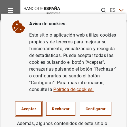
Buscar
ES
EN
Aviso de cookies.
Inicio
Noticias y eventos
Eventos del Banco de España
Ag
Volver
Este sitio o aplicación web utiliza cookies
Estados financieros públicos
propias y de terceros para mejorar su
funcionamiento, visualización y recogida
primarios individuales de las
de estadísticas. Puede aceptar todas las
entidades de crédito (tercer
cookies pulsando el botón "Aceptar",
rechazarlas pulsando el botón “Rechazar”
trimestre de 2024)
o configurarlas pulsando el botón
"Configurar". Para más información,
consulte la
Política de cookies.
Actualización trimestral de los estados financieros
públicos primarios
individuales
de las entidades de
Aceptar
Rechazar
Configurar
crédito, que comprenden el balance, la cuenta de
pérdidas y ganancias, el estado de ingresos y gastos
Además, algunos contenidos de este sitio o