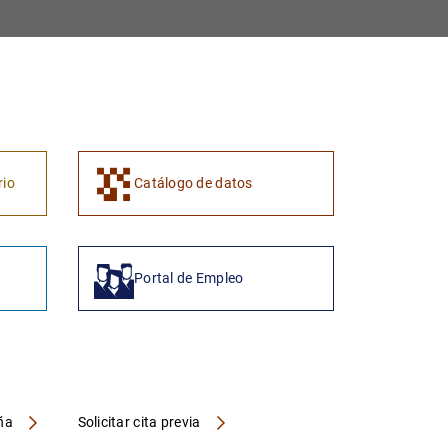
1
2
rio
Catálogo de datos
Portal de Empleo
aña
Solicitar cita previa