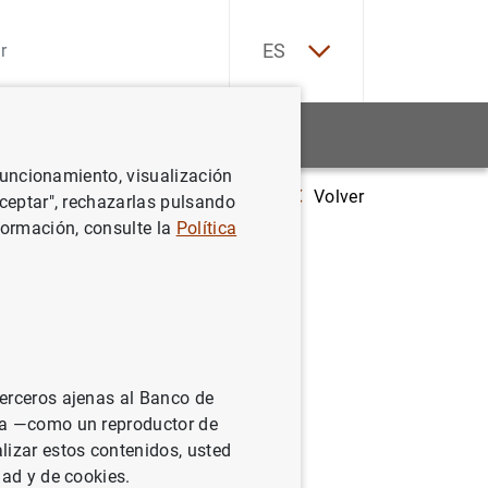
EN
ES
Estadísticas
Noticias y eventos
 funcionamiento, visualización
Volver
rvisoras de las entidades de crédito (4º trimestre de 2023)
Aceptar", rechazarlas pulsando
formación, consulte la
Política
terceros ajenas al Banco de
 otra información sobre
ina —como un reproductor de
operan en España.
lizar estos contenidos, usted
dad y de cookies.