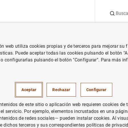
Buscar
uación
Punto de Información
Publicaciones
ión web utiliza cookies propias y de terceros para mejorar su
Banco de España
Agenda del Banco de España
Estadísticas supe
ísticas. Puede aceptar todas las cookies pulsando el botón "
 o configurarlas pulsando el botón "Configurar". Para más in
pervisoras de las entidades de
estre de 2023)
Aceptar
Rechazar
Configurar
enidos de este sitio o aplicación web requieren cookies de 
rmación agregada sobre el balance, la cuenta de resultados y
 el servicio. Por ejemplo, elementos incrustados en una pág
vos y solvencia, relativa al total de entidades de crédito que 
tenidos de redes sociales— pueden instalar cookies. Al visua
e dichos terceros y sus correspondientes políticas de privaci