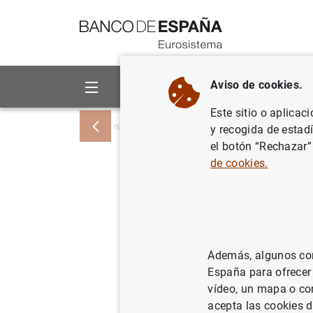
Ir a contenido
Aviso de cookies.
Sobre el Banco
Áreas de act
Este sitio o aplicac
Inicio
Noticias y eventos
Eventos del 
y recogida de estad
el botón “Rechazar”
de cookies.
Estadísticas su
crédito (4º trim
Además, algunos cont
Actualización trimestral de info
España para ofrecer
rentabilidad, calidad de los acti
vídeo, un mapa o con
acepta las cookies d