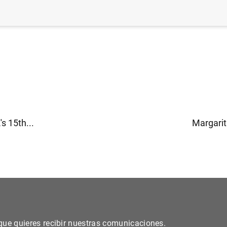
idades de crédito
s 15th...
Margarit
s que quieres recibir nuestras comunicaciones.