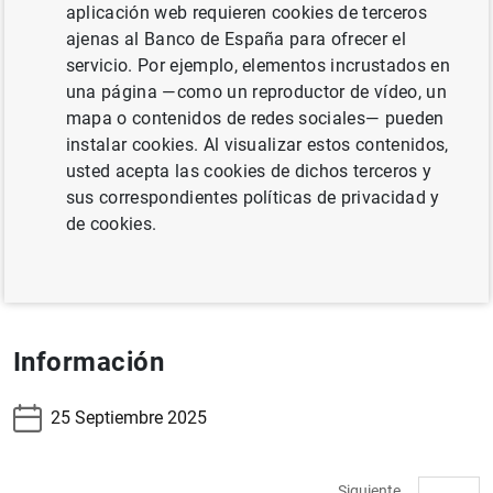
aplicación web requieren cookies de terceros
4.28 - Detalle por provincias. Resumen
ajenas al Banco de España para ofrecer el
servicio. Por ejemplo, elementos incrustados en
4.29 - Detalle por Comunidades Autónomas. Resumen
una página —como un reproductor de vídeo, un
mapa o contenidos de redes sociales— pueden
4.30 - Detalle del crédito por Comunidades Autónomas
instalar cookies. Al visualizar estos contenidos,
usted acepta las cookies de dichos terceros y
sus correspondientes políticas de privacidad y
4.31 - Detalle de los depósitos por Comunidades
de cookies.
Autónomas
Información
25 Septiembre 2025
Siguiente