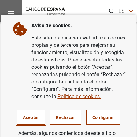
Buscar
ES
EN
Aviso de cookies.
Inicio
Noticias y eventos
Eventos del Banco de España
Ag
Volver
Este sitio o aplicación web utiliza cookies
Datos de créditos y depósitos
propias y de terceros para mejorar su
funcionamiento, visualización y recogida
por provincias y
CCAA
(segundo
de estadísticas. Puede aceptar todas las
trimestre de 2025)
cookies pulsando el botón "Aceptar",
rechazarlas pulsando el botón “Rechazar”
o configurarlas pulsando el botón
"Configurar". Para más información,
consulte la
Política de cookies.
Desglose geográfico trimestral de los datos de créditos y
depósitos de las entidades de depósito a las
Administraciones Públicas y los otros sectores residentes
Aceptar
Rechazar
Configurar
(empresas no financieras y familias) .
Capítulo 4 del Boletín Estadístico
Además, algunos contenidos de este sitio o