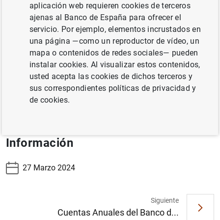
entidades)
aplicación web requieren cookies de terceros
ajenas al Banco de España para ofrecer el
Cuadro 7.17 Billetes distribuidos en el mes de
servicio. Por ejemplo, elementos incrustados en
referencia
una página —como un reproductor de vídeo, un
mapa o contenidos de redes sociales— pueden
Cuadro 7.18 Billetes retirados en el mes de
instalar cookies. Al visualizar estos contenidos,
referencia
usted acepta las cookies de dichos terceros y
Cuadro 7.19 Monedas distribuidas menos retiradas de
sus correspondientes políticas de privacidad y
la circulación
de cookies.
Información
27 Marzo 2024
Siguiente
Cuentas Anuales del Banco d...