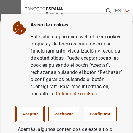
Buscar
ES
EN
Aviso de cookies.
Inicio
Noticias y eventos
Eventos del Banco de España
Ag
Volver
Este sitio o aplicación web utiliza cookies
Datos de billetes y monedas
propias y de terceros para mejorar su
funcionamiento, visualización y recogida
(febrero de 2024)
de estadísticas. Puede aceptar todas las
cookies pulsando el botón "Aceptar",
rechazarlas pulsando el botón “Rechazar”
o configurarlas pulsando el botón
Actualización de los datos mensuales de los billetes y
"Configurar". Para más información,
monedas en euros.
consulte la
Política de cookies.
Boletín Estadístico. Capítulo 7
Cuadro 7.16 Billetes distribuidos (entregados a las
Aceptar
Rechazar
Configurar
entidades) menos los retirados de la circulación
(ingresados en el Banco de España por parte de las
Además, algunos contenidos de este sitio o