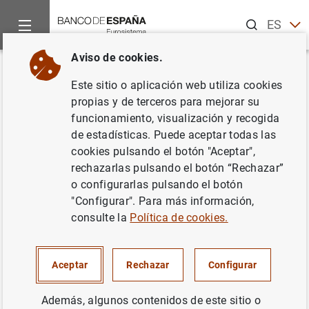
Buscar
ES
EN
Aviso de cookies.
Inicio
Noticias y eventos
Eventos del Banco de España
Ag
Volver
Este sitio o aplicación web utiliza cookies
Avance de la Balanza de pagos
propias y de terceros para mejorar su
funcionamiento, visualización y recogida
(noviembre de 2024)
de estadísticas. Puede aceptar todas las
cookies pulsando el botón "Aceptar",
rechazarlas pulsando el botón “Rechazar”
o configurarlas pulsando el botón
Difusión de los datos estimados de avance de la Balanza
"Configurar". Para más información,
de pagos.
consulte la
Política de cookies.
Estadísticas exteriores (Balanza de pagos y posición de
inversión internacional)
Aceptar
Rechazar
Configurar
Además, algunos contenidos de este sitio o