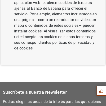
Información
aplicación web requieren cookies de terceros
ajenas al Banco de España para ofrecer el
servicio. Por ejemplo, elementos incrustados en
31 Enero 2025
una página —como un reproductor de vídeo, un
mapa o contenidos de redes sociales— pueden
Siguiente
instalar cookies. Al visualizar estos contenidos,
Euríbor hipotecario (enero...
usted acepta las cookies de dichos terceros y
sus correspondientes políticas de privacidad y
de cookies.
Anterior
Datos de depósitos (diciemb...
Sugerencia
Suscríbete a nuestra Newsletter
Podrás elegir las áreas de tu interés para las que quieres