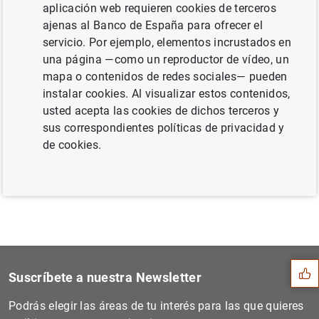
Información
aplicación web requieren cookies de terceros
ajenas al Banco de España para ofrecer el
servicio. Por ejemplo, elementos incrustados en
29 Febrero 2024
una página —como un reproductor de vídeo, un
mapa o contenidos de redes sociales— pueden
Siguiente
instalar cookies. Al visualizar estos contenidos,
Indicadores de liquidez y f...
usted acepta las cookies de dichos terceros y
sus correspondientes políticas de privacidad y
de cookies.
Anterior
Datos de depósitos (enero d...
Sugerencia
Suscríbete a nuestra Newsletter
Podrás elegir las áreas de tu interés para las que quieres