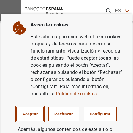
Buscar
ES
EN
Aviso de cookies.
Inicio
Noticias y eventos
Eventos del Banco de España
Ag
Volver
Este sitio o aplicación web utiliza cookies
Avance de la balanza de pagos
propias y de terceros para mejorar su
funcionamiento, visualización y recogida
(diciembre de 2023)
de estadísticas. Puede aceptar todas las
cookies pulsando el botón "Aceptar",
rechazarlas pulsando el botón “Rechazar”
o configurarlas pulsando el botón
Difusión de los datos estimados de avance de la Balanza
"Configurar". Para más información,
de Pagos.
consulte la
Política de cookies.
Estadísticas exteriores (balanza de pagos y posición de
inversión internacional)
Aceptar
Rechazar
Configurar
Además, algunos contenidos de este sitio o