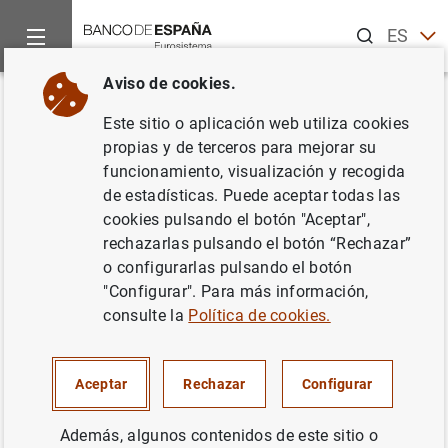
Buscar
ES
EN
Aviso de cookies.
Inicio
Noticias y eventos
Eventos del Banco de España
Ag
Volver
Este sitio o aplicación web utiliza cookies
Ángel Gavilán. IV Convención
propias y de terceros para mejorar su
funcionamiento, visualización y recogida
Turespaña
de estadísticas. Puede aceptar todas las
cookies pulsando el botón "Aceptar",
rechazarlas pulsando el botón “Rechazar”
o configurarlas pulsando el botón
11:30 (hora Tenerife) 12:30 (hora penínsular)
"Configurar". Para más información,
Evento mixto (presencial con retransmisión en directo,
consulte la
Política de cookies.
previo registro)
Palacio de Congresos La Pirámide de Arona
Tenerife
Aceptar
Rechazar
Configurar
Además, algunos contenidos de este sitio o