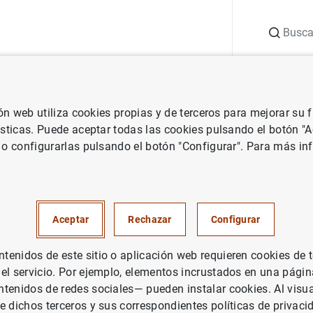
Buscar
uación
Punto de Información
Publicaciones
ión web utiliza cookies propias y de terceros para mejorar su
Central Europeo
Otras decisiones del Consejo de Gobierno
Febre
ísticas. Puede aceptar todas las cookies pulsando el botón "
 o configurarlas pulsando el botón "Configurar". Para más in
de 2024
, EUROSISTEMA
Aceptar
Rechazar
Configurar
enidos de este sitio o aplicación web requieren cookies de 
 el servicio. Por ejemplo, elementos incrustados en una pág
o de 2024 (249
KB
)
tenidos de redes sociales— pueden instalar cookies. Al visua
e dichos terceros y sus correspondientes políticas de privaci