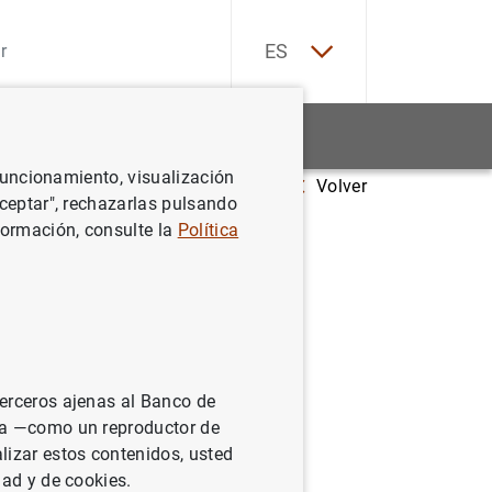
EN
ES
Estadísticas
Noticias y eventos
 funcionamiento, visualización
Volver
ro de 2024
Aceptar", rechazarlas pulsando
formación, consulte la
Política
terceros ajenas al Banco de
ina —como un reproductor de
lizar estos contenidos, usted
dad y de cookies.