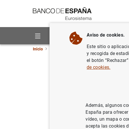
Ir a contenido
Aviso de cookies.
Sobre el Banco
Áreas de act
Este sitio o aplicac
Inicio
Noticias y eventos
Noticias del Banco 
y recogida de estad
el botón “Rechazar”
Febrero 
de cookies.
23/02/2024
BCE
Además, algunos cont
España para ofrecer
Febrer
vídeo, un mapa o con
acepta las cookies d