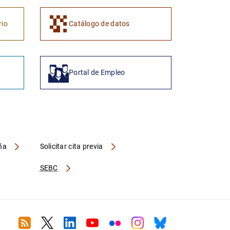
1
2
rio
Catálogo de datos
Portal de Empleo
aña
Solicitar cita previa
SEBC
RSS
Twitter
Linkedin
Youtube
Flickr
Instagram
Bluesky