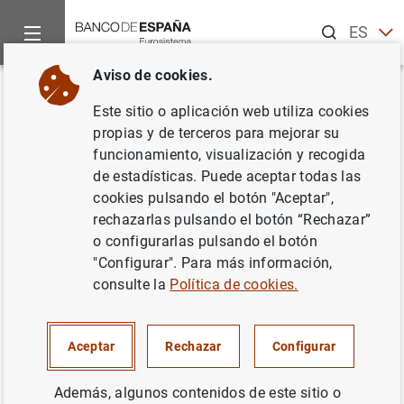
Buscar
ES
EN
Aviso de cookies.
Inicio
Noticias y eventos
Noticias del Banco Central Europeo
Volver
Este sitio o aplicación web utiliza cookies
Enero de 2008
propias y de terceros para mejorar su
funcionamiento, visualización y recogida
de estadísticas. Puede aceptar todas las
11/01/2008
cookies pulsando el botón "Aceptar",
rechazarlas pulsando el botón “Rechazar”
o configurarlas pulsando el botón
"Configurar". Para más información,
Enero de 2008 (44
KB
)
consulte la
Política de cookies.
Aceptar
Rechazar
Configurar
Siguiente
Además, algunos contenidos de este sitio o