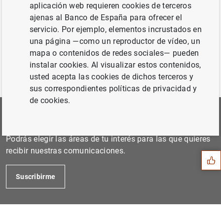
Diciembre de 2007...
aplicación web requieren cookies de terceros
ajenas al Banco de España para ofrecer el
servicio. Por ejemplo, elementos incrustados en
Anterior
una página —como un reproductor de vídeo, un
Febrero de 2008...
mapa o contenidos de redes sociales— pueden
instalar cookies. Al visualizar estos contenidos,
usted acepta las cookies de dichos terceros y
sus correspondientes políticas de privacidad y
de cookies.
Suscríbete a nuestra Newsletter
Sugerencia
Podrás elegir las áreas de tu interés para las que quieres
recibir nuestras comunicaciones.
Suscribirme