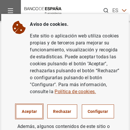
Buscar
ES
EN
Aviso de cookies.
Inicio
Noticias y eventos
Noticias del Banco Central Europeo
Volver
Este sitio o aplicación web utiliza cookies
Marzo de 2018
propias y de terceros para mejorar su
funcionamiento, visualización y recogida
de estadísticas. Puede aceptar todas las
23/03/2018
cookies pulsando el botón "Aceptar",
rechazarlas pulsando el botón “Rechazar”
o configurarlas pulsando el botón
"Configurar". Para más información,
Marzo de 2018 (98
KB
)
consulte la
Política de cookies.
Aceptar
Rechazar
Configurar
Siguiente
Además, algunos contenidos de este sitio o