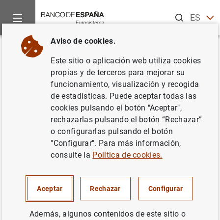
Buscar
ES
EN
Aviso de cookies.
Inicio
Noticias y eventos
Noticias del Banco Central Europeo
Volver
Este sitio o aplicación web utiliza cookies
Junio de 2018
propias y de terceros para mejorar su
funcionamiento, visualización y recogida
de estadísticas. Puede aceptar todas las
29/06/2018
cookies pulsando el botón "Aceptar",
rechazarlas pulsando el botón “Rechazar”
o configurarlas pulsando el botón
"Configurar". Para más información,
Junio de 2018 (90
KB
)
consulte la
Política de cookies.
Aceptar
Rechazar
Configurar
Siguiente
Además, algunos contenidos de este sitio o