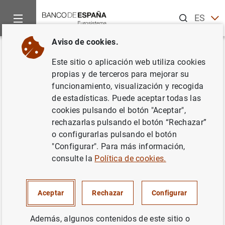
Buscar
ES
EN
Aviso de cookies.
Inicio
Noticias y eventos
Noticias del Banco Central Europeo
Volver
Este sitio o aplicación web utiliza cookies
20.02.2015
propias y de terceros para mejorar su
funcionamiento, visualización y recogida
de estadísticas. Puede aceptar todas las
20/02/2015
cookies pulsando el botón "Aceptar",
rechazarlas pulsando el botón “Rechazar”
o configurarlas pulsando el botón
"Configurar". Para más información,
Febrero de 2015 (21
KB
)
consulte la
Política de cookies.
Aceptar
Rechazar
Configurar
Siguiente
Además, algunos contenidos de este sitio o