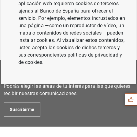
23.01.2015...
aplicación web requieren cookies de terceros
ajenas al Banco de España para ofrecer el
servicio. Por ejemplo, elementos incrustados en
Anterior
una página —como un reproductor de vídeo, un
Marzo de 2015...
mapa o contenidos de redes sociales— pueden
instalar cookies. Al visualizar estos contenidos,
usted acepta las cookies de dichos terceros y
sus correspondientes políticas de privacidad y
de cookies.
Suscríbete a nuestra Newsletter
Sugerencia
Podrás elegir las áreas de tu interés para las que quieres
recibir nuestras comunicaciones.
Suscribirme