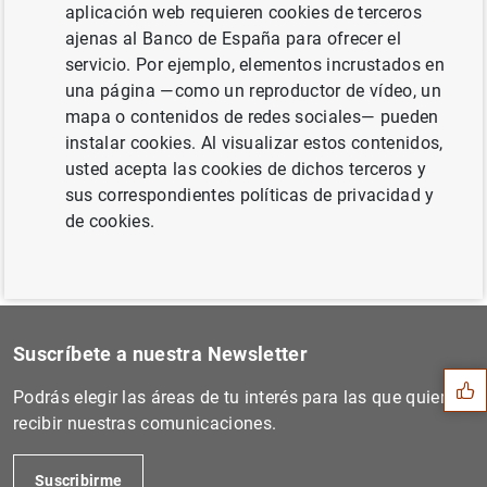
aplicación web requieren cookies de terceros
ajenas al Banco de España para ofrecer el
servicio. Por ejemplo, elementos incrustados en
Siguiente
una página —como un reproductor de vídeo, un
Estadísticas de los tipos d...
mapa o contenidos de redes sociales— pueden
instalar cookies. Al visualizar estos contenidos,
Anterior
usted acepta las cookies de dichos terceros y
Finalización del programa d...
sus correspondientes políticas de privacidad y
de cookies.
Sugerencia
Suscríbete a nuestra Newsletter
Podrás elegir las áreas de tu interés para las que quieres
recibir nuestras comunicaciones.
Suscribirme