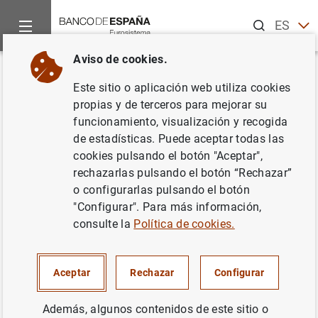
Buscar
ES
EN
Aviso de cookies.
Inicio
Noticias y eventos
Noticias del Banco Central Europeo
Volver
Este sitio o aplicación web utiliza cookies
Seminario conjunto del
propias y de terceros para mejorar su
funcionamiento, visualización y recogida
Eurosistema y el Banco de
de estadísticas. Puede aceptar todas las
Rusia
cookies pulsando el botón "Aceptar",
rechazarlas pulsando el botón “Rechazar”
o configurarlas pulsando el botón
13/10/2005
"Configurar". Para más información,
consulte la
Política de cookies.
Seminario conjunto del Eurosistema y el
Aceptar
Rechazar
Configurar
Banco de Rusia (473
KB
)
Además, algunos contenidos de este sitio o