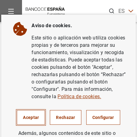
Buscar
ES
EN
Aviso de cookies.
Inicio
Noticias y eventos
Noticias del Banco Central Europeo
Volver
Este sitio o aplicación web utiliza cookies
Revisión del sistema de activos
propias y de terceros para mejorar su
funcionamiento, visualización y recogida
de garantía del Eurosistema:
de estadísticas. Puede aceptar todas las
segundo paso hacia la lista
cookies pulsando el botón "Aceptar",
rechazarlas pulsando el botón “Rechazar”
única
o configurarlas pulsando el botón
"Configurar". Para más información,
05/08/2004
consulte la
Política de cookies.
Aceptar
Rechazar
Configurar
Revisión del sistema de activos de garantía
Además, algunos contenidos de este sitio o
del Eurosistema: segundo paso hacia la lista