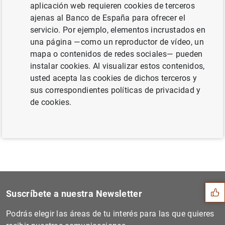
aplicación web requieren cookies de terceros
única (27
KB
)
ajenas al Banco de España para ofrecer el
servicio. Por ejemplo, elementos incrustados en
una página —como un reproductor de vídeo, un
mapa o contenidos de redes sociales— pueden
Siguiente
instalar cookies. Al visualizar estos contenidos,
Estado financiero consolida...
usted acepta las cookies de dichos terceros y
sus correspondientes políticas de privacidad y
de cookies.
Anterior
Decisiones de política mone...
Sugerencia
Suscríbete a nuestra Newsletter
Podrás elegir las áreas de tu interés para las que quieres