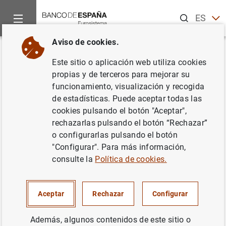
Buscar
ES
EN
Aviso de cookies.
Inicio
Noticias y eventos
Noticias del Banco Central Europeo
Volver
Este sitio o aplicación web utiliza cookies
Resultados de la encuesta de
propias y de terceros para mejorar su
funcionamiento, visualización y recogida
julio de 2004 sobre préstamos
de estadísticas. Puede aceptar todas las
bancarios en la zona del euro
cookies pulsando el botón "Aceptar",
rechazarlas pulsando el botón “Rechazar”
o configurarlas pulsando el botón
12/08/2004
"Configurar". Para más información,
consulte la
Política de cookies.
Resultados de la encuesta de julio de 2004
Aceptar
Rechazar
Configurar
sobre préstamos bancarios en la zona del
euro (22
KB
)
Además, algunos contenidos de este sitio o