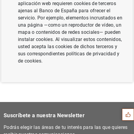
aplicación web requieren cookies de terceros
de 2023 (42
KB
)
ajenas al Banco de España para ofrecer el
servicio. Por ejemplo, elementos incrustados en
una página —como un reproductor de vídeo, un
mapa o contenidos de redes sociales— pueden
Siguiente
instalar cookies. Al visualizar estos contenidos,
Estadísticas de los tipos d...
usted acepta las cookies de dichos terceros y
sus correspondientes políticas de privacidad y
de cookies.
Anterior
Estado financiero consolida...
Sugerencia
Suscríbete a nuestra Newsletter
Podrás elegir las áreas de tu interés para las que quieres