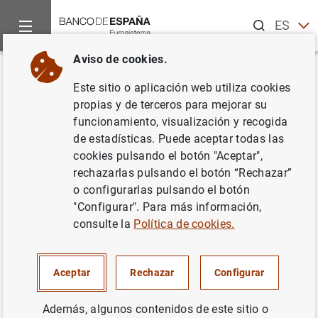
Buscar
ES
EN
Aviso de cookies.
Inicio
Noticias y eventos
Noticias del Banco Central Europeo
Volver
Este sitio o aplicación web utiliza cookies
Resultados de la encuesta del
propias y de terceros para mejorar su
funcionamiento, visualización y recogida
BCE sobre las expectativas de
de estadísticas. Puede aceptar todas las
los consumidores – mayo de
cookies pulsando el botón "Aceptar",
rechazarlas pulsando el botón “Rechazar”
2023
o configurarlas pulsando el botón
"Configurar". Para más información,
05/07/2023
consulte la
Política de cookies.
Aceptar
Rechazar
Configurar
Resultados de la encuesta del BCE sobre las
Además, algunos contenidos de este sitio o
expectativas de los consumidores – mayo