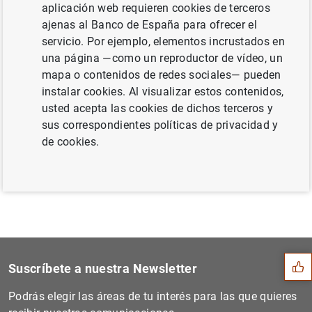
aplicación web requieren cookies de terceros
de 2024 (307
KB
)
ajenas al Banco de España para ofrecer el
servicio. Por ejemplo, elementos incrustados en
una página —como un reproductor de vídeo, un
mapa o contenidos de redes sociales— pueden
Siguiente
instalar cookies. Al visualizar estos contenidos,
Evolución monetaria de la z...
usted acepta las cookies de dichos terceros y
sus correspondientes políticas de privacidad y
de cookies.
Anterior
Evolución económica y finan...
Sugerencia
Suscríbete a nuestra Newsletter
Podrás elegir las áreas de tu interés para las que quieres