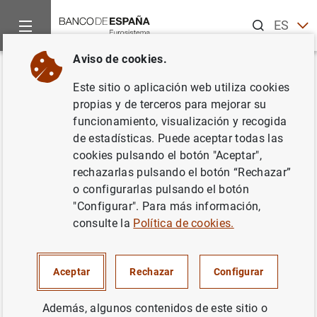
Buscar
ES
EN
Aviso de cookies.
Inicio
Noticias y eventos
Noticias del Banco Central Europeo
Volver
Este sitio o aplicación web utiliza cookies
Resultados de la encuesta del
propias y de terceros para mejorar su
funcionamiento, visualización y recogida
BCE sobre las expectativas de
de estadísticas. Puede aceptar todas las
los consumidores – marzo de
cookies pulsando el botón "Aceptar",
rechazarlas pulsando el botón “Rechazar”
2024
o configurarlas pulsando el botón
"Configurar". Para más información,
26/04/2024
consulte la
Política de cookies.
Aceptar
Rechazar
Configurar
Resultados de la encuesta del BCE sobre las
Además, algunos contenidos de este sitio o
expectativas de los consumidores – marzo