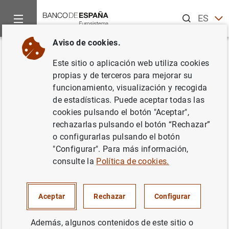
Buscar
ES
EN
Aviso de cookies.
Inicio
Noticias y eventos
Noticias del Banco Central Europeo
Volver
Este sitio o aplicación web utiliza cookies
Publicación del Informe del
propias y de terceros para mejorar su
funcionamiento, visualización y recogida
Tribunal de Cuentas Europeo
de estadísticas. Puede aceptar todas las
sobre la eficacia de la gestión
cookies pulsando el botón "Aceptar",
rechazarlas pulsando el botón “Rechazar”
del BCE en el ejercicio 2003 y
o configurarlas pulsando el botón
de la respuesta del BCE
"Configurar". Para más información,
consulte la
Política de cookies.
15/10/2004
Aceptar
Rechazar
Configurar
Además, algunos contenidos de este sitio o