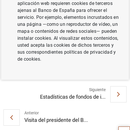
Publicación del Informe del Tribunal de
aplicación web requieren cookies de terceros
Cuentas Europeo sobre la eficacia de la
ajenas al Banco de España para ofrecer el
gestión del BCE en el ejercicio 2003 y de la
servicio. Por ejemplo, elementos incrustados en
respuesta del BCE (50
KB
)
una página —como un reproductor de vídeo, un
mapa o contenidos de redes sociales— pueden
instalar cookies. Al visualizar estos contenidos,
usted acepta las cookies de dichos terceros y
sus correspondientes políticas de privacidad y
Informe 2003 (846
KB
)
de cookies.
Siguiente
Estadísticas de fondos de i...
Sugerencia
Anterior
Visita del presidente del B...