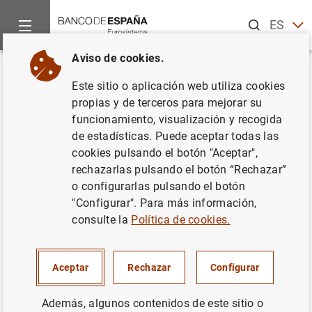
Buscar
ES
EN
Aviso de cookies.
Inicio
Noticias y eventos
Noticias del Banco Central Europeo
Volver
Este sitio o aplicación web utiliza cookies
Publicación del apéndice
propias y de terceros para mejorar su
funcionamiento, visualización y recogida
estadístico del «Blue Book» que
de estadísticas. Puede aceptar todas las
incorpora datos relativos a 2005
cookies pulsando el botón "Aceptar",
rechazarlas pulsando el botón “Rechazar”
o configurarlas pulsando el botón
22/12/2006
"Configurar". Para más información,
consulte la
Política de cookies.
Publicación del apéndice estadístico del
Aceptar
Rechazar
Configurar
«Blue Book» que incorpora datos relativos a
2005 (69
KB
)
Además, algunos contenidos de este sitio o