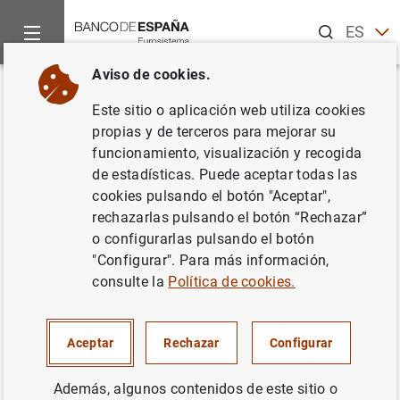
Buscar
ES
EN
Aviso de cookies.
Inicio
Noticias y eventos
Noticias del Banco Central Europeo
Volver
Este sitio o aplicación web utiliza cookies
Publicación anual de la "Lista
propias y de terceros para mejorar su
funcionamiento, visualización y recogida
preliminar de Instituciones
de estadísticas. Puede aceptar todas las
Financieras Monetarias de los
cookies pulsando el botón "Aceptar",
rechazarlas pulsando el botón “Rechazar”
países candidatos"
o configurarlas pulsando el botón
"Configurar". Para más información,
28/06/2002
consulte la
Política de cookies.
Aceptar
Rechazar
Configurar
Publicación anual de la "Lista preliminar de
Además, algunos contenidos de este sitio o
Instituciones Financieras Monetarias de los