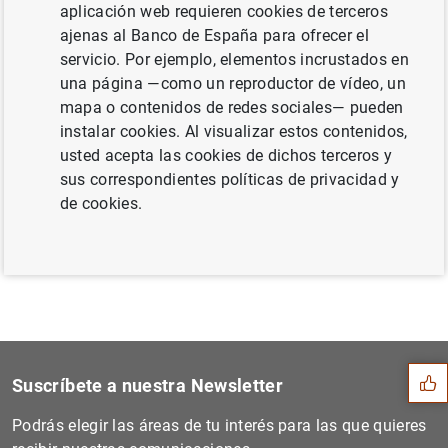
aplicación web requieren cookies de terceros
países candidatos" (13
KB
)
ajenas al Banco de España para ofrecer el
servicio. Por ejemplo, elementos incrustados en
una página —como un reproductor de vídeo, un
mapa o contenidos de redes sociales— pueden
Siguiente
instalar cookies. Al visualizar estos contenidos,
Evolución monetaria en la z...
usted acepta las cookies de dichos terceros y
sus correspondientes políticas de privacidad y
de cookies.
Anterior
Publicación de los artículo...
Sugerencia
Suscríbete a nuestra Newsletter
Podrás elegir las áreas de tu interés para las que quieres